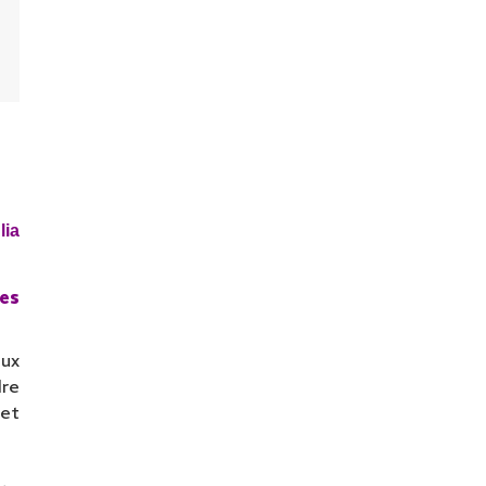
lia
es
eux
dre
 et