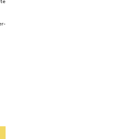
nte
er-