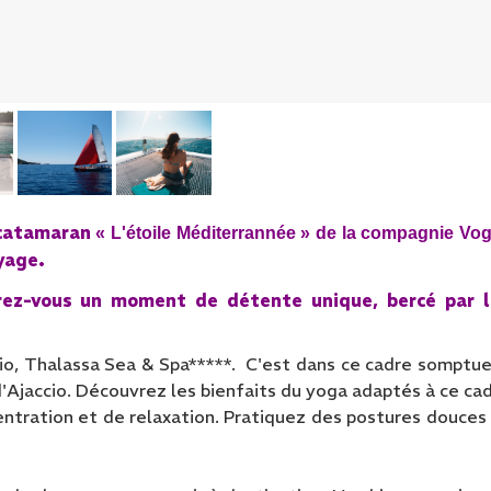
 catamaran
« L'étoile Méditerrannée » de la compagnie Vog
yage.
frez-vous un moment de détente unique, bercé par l
cio, Thalassa
Sea
& Spa*****.
C'est dans ce cadre somptu
'Ajaccio.
Découvrez les bienfaits du yoga adaptés à ce ca
entration et de relaxation. Pratiquez des postures douces