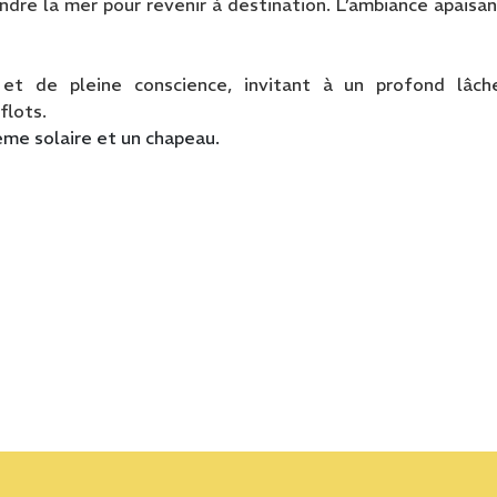
dre la mer pour revenir à destination.
L’ambiance apaisa
t de pleine conscience, invitant à un profond lâch
flots.
rème solaire et un chapeau.