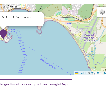
 Visite guidée et concert
Leaflet
|
©
OpenStreet
site guidée et concert privé sur GoogleMaps