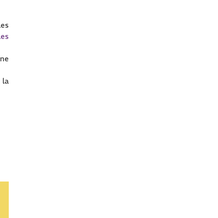
les
les
ine
 la