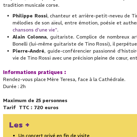
tradition musicale corse.
Philippe Rossi
, chanteur et arrière-petit-neveu de Tin
mélodies de son aïeul, entre émotion, poésie et auth
chansons d’une vie"
.
Alain Colonna
, guitariste. Complice de nombreux a
Bonelli (lui-même guitariste de Tino Rossi), il perpétue
Pierre-André
, guide-conférencier passionné d’histoir
vie de Tino Rossi avec une précision pleine de cœur, ent
Informations pratiques :
Rendez-vous place Mère Teresa, face à la Cathédrale.
Durée : 2h
Maximum de 25 personnes
Tarif TTC : 720 euros
Les +
Un concert privé en fin de visite