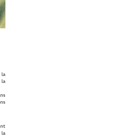
 la
 la
ans
ons
nt
 la