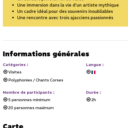
Une immersion dans la vie d’un artiste mythique
Un cadre idéal pour des souvenirs inoubliables
Une rencontre avec trois ajacciens passionnés
Informations générales
Catégories
:
Langue
:
Visites
Polyphonies / Chants Corses
Nombre de participants
:
Durée
:
5
personnes minimum
2h
20
personnes maximum
Carte