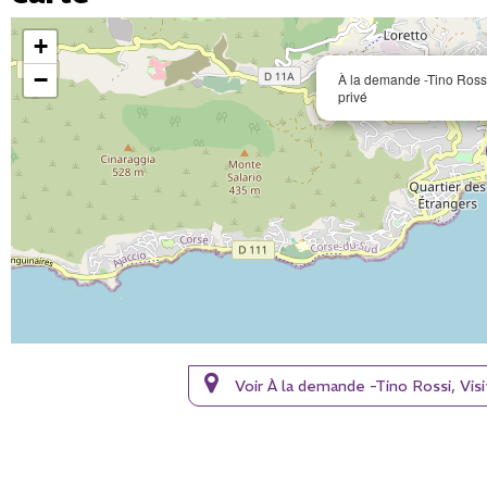
+
−
À la demande -Tino Rossi,
privé
Voir À la demande -Tino Rossi, Vi