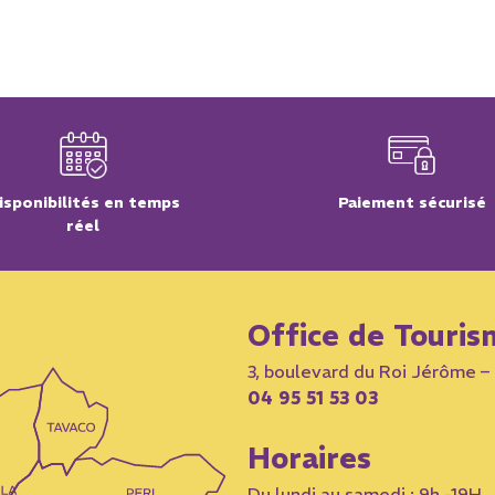
isponibilités en temps
Paiement sécurisé
réel
Office de Touris
3, boulevard du Roi Jérôme 
04 95 51 53 03
Horaires
Du lundi au samedi : 9h -19H