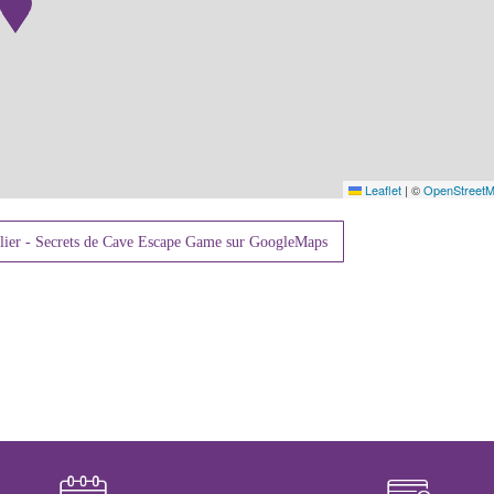
Leaflet
|
©
OpenStreet
lier - Secrets de Cave Escape Game sur GoogleMaps