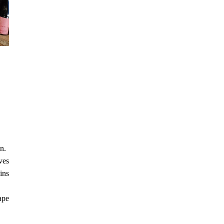
n.
ves
ins
ape