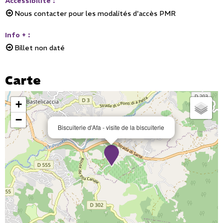
Accessibilité
:
Nous contacter pour les modalités d'accès PMR
Info +
:
Billet non daté
Carte
+
−
Biscuiterie d'Afa - visite de la biscuiterie