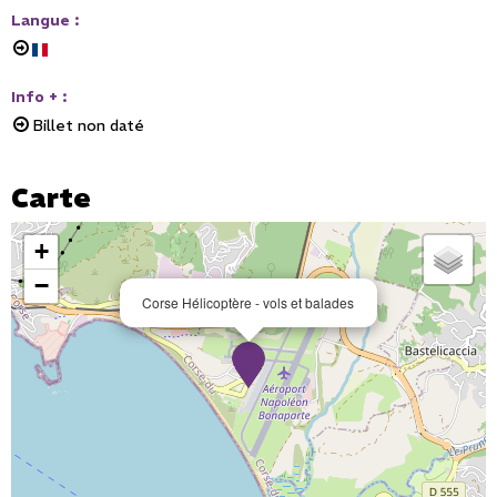
Langue
:
Info +
:
Billet non daté
Carte
+
−
Corse Hélicoptère - vols et balades