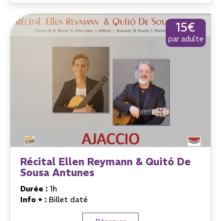
15€
par adulte
Récital Ellen Reymann & Quitó De
Sousa Antunes
Durée :
1h
Info + :
Billet daté