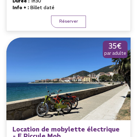
Durée :
1h30
Info + :
Billet daté
Réserver
35€
par adulte
Location de mobylette électrique
- E Piccule Mob