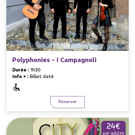
Polyphonies - I Campagnoli
Durée :
1h30
Info + :
Billet daté
Réserver
24€
par adulte