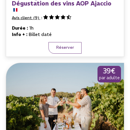
Dégustation des vins AOP Ajaccio
Avis client
(9)
Durée :
1h
Info + :
Billet daté
Réserver
39€
par adulte