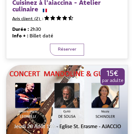
Cuisinez à l'aiaccina - Atelier
culinaire
Avis client
(2)
Durée :
2h30
Info + :
Billet daté
Réserver
15€
par adulte