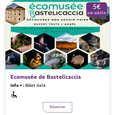
5€
par adulte
Ecomusée de Bastelicaccia
Info + :
Billet daté
Réserver