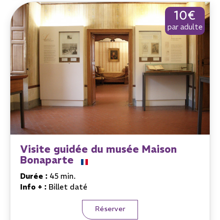
10€
par adulte
Visite guidée du musée Maison
Bonaparte
Durée :
45 min.
Info + :
Billet daté
Réserver