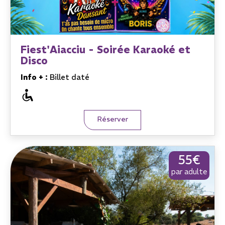
Fiest'Aiacciu - Soirée Karaoké et
Disco
Info + :
Billet daté
Réserver
55€
par adulte