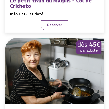
Le petit train du Maquis - Col de
Cricheto
Info + :
Billet daté
Réserver
dès 45€
par adulte