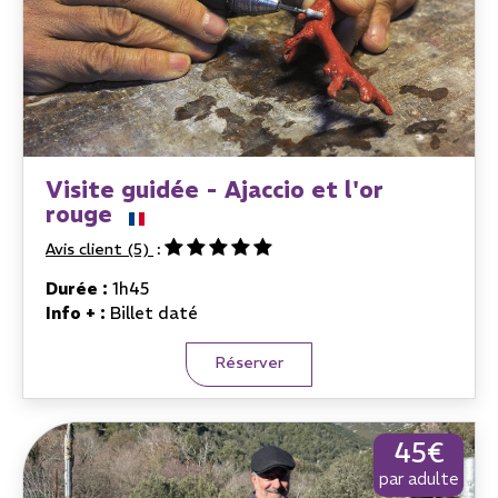
Visite guidée - Ajaccio et l'or
rouge
Avis client
(5)
Durée :
1h45
Info + :
Billet daté
Réserver
45€
par adulte