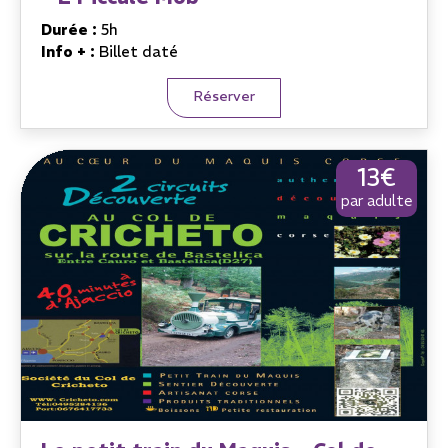
Durée :
5h
Info + :
Billet daté
Réserver
13€
par adulte