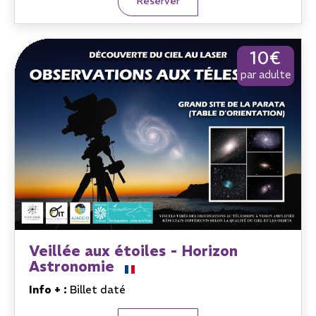
Réserver
10€
par adulte
Veillée aux étoiles - Horizon
Astronomie
Info + :
Billet daté