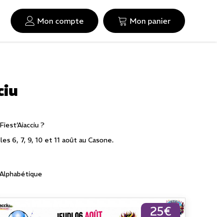
Mon compte
Mon panier
ciu
iest’Aiacciu ?
les 6, 7, 9, 10 et 11 août au Casone.
Alphabétique
25€