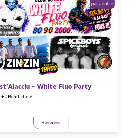
par adulte
st'Aiacciu - White Fluo Party
 + :
Billet daté
Réserver