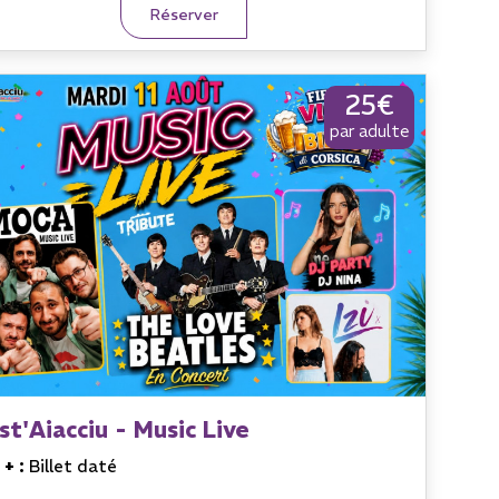
Réserver
25€
par adulte
st'Aiacciu - Music Live
 + :
Billet daté