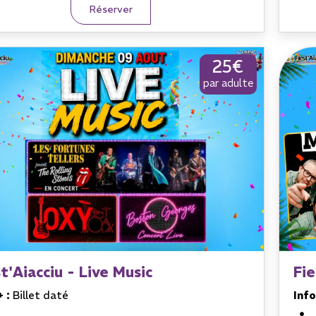
Réserver
25€
par adulte
t'Aiacciu - Live Music
Fie
+ :
Billet daté
Info