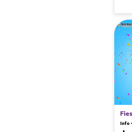
Fies
Info 