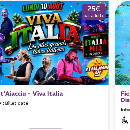
25€
par adulte
t'Aiacciu - Viva Italia
Fie
Di
+ :
Billet daté
Info