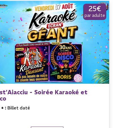
25€
par adulte
st'Aiacciu - Soirée Karaoké et
sco
 + :
Billet daté