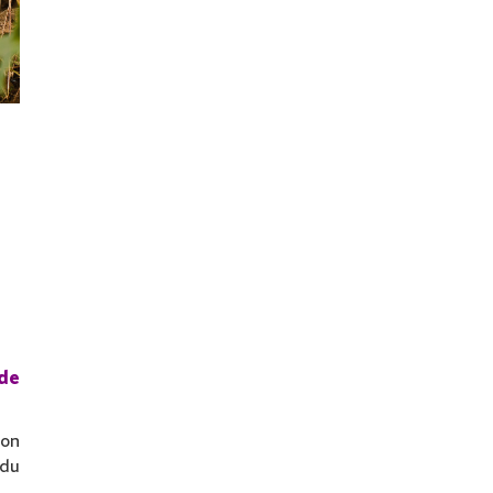
ade
son
 du