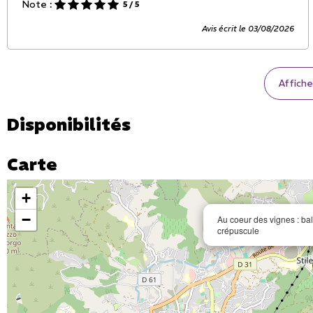
Note :
5
/ 5
Avis écrit le 03/08/2026
Affiche
Disponibilités
Carte
+
−
Au coeur des vignes : ba
crépuscule