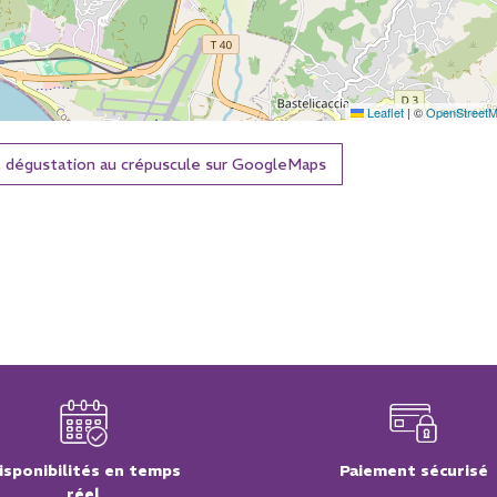
Leaflet
|
©
OpenStreet
et dégustation au crépuscule sur GoogleMaps
isponibilités en temps
Paiement sécurisé
réel