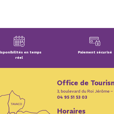
isponibilités en temps
Paiement sécurisé
réel
Office de Touris
3, boulevard du Roi Jérôme 
04 95 51 53 03
Horaires