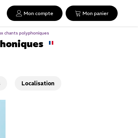
Mon compte
Mon panier
aux chants polyphoniques
phoniques
s
Localisation