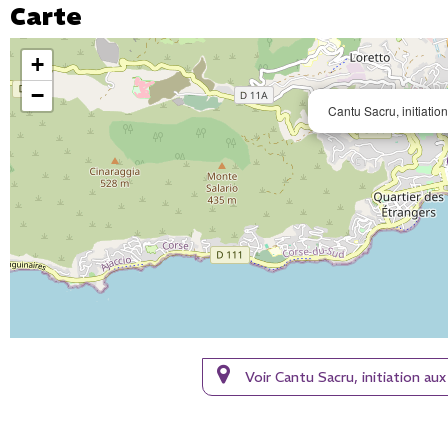
Carte
+
−
Cantu Sacru, initiati
Voir Cantu Sacru, initiation 