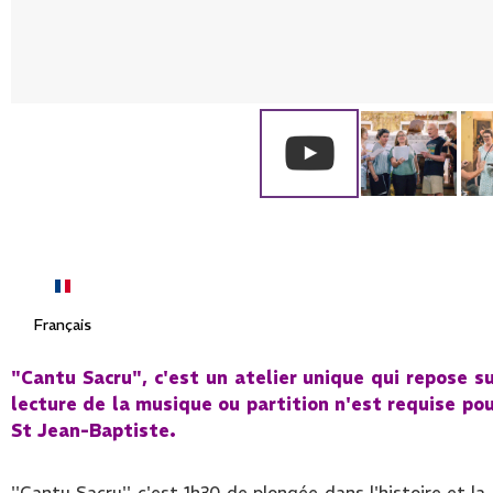
Français
"
Cantu
Sacru
", c'est un
atelier
unique qui repose su
lecture de la musique ou partition n'est requise po
St Jean-Baptiste.
''Cantu Sacru'' c'est 1h30 de plongée dans l'histoire et la