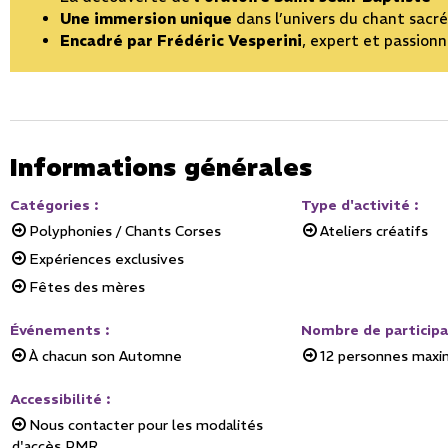
Une immersion unique
dans l’univers du chant sacré
Encadré par Frédéric Vesperini
, expert et passion
Informations générales
Catégories
:
Type d'activité
:
Polyphonies / Chants Corses
Ateliers créatifs
Expériences exclusives
Fêtes des mères
Événements
:
Nombre de particip
À chacun son Automne
12
personnes max
Accessibilité
:
Nous contacter pour les modalités
d'accès PMR