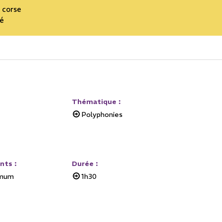
 corse
né
Thématique
:
Polyphonies
ants
:
Durée
:
imum
1h30