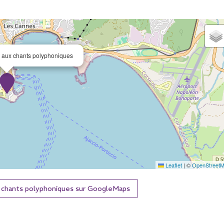
on aux chants polyphoniques
Leaflet
|
©
OpenStreet
aux chants polyphoniques sur GoogleMaps