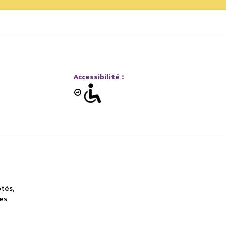
Accessibilité
:
ptés
ues