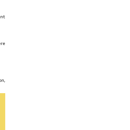
ent
ère
on,