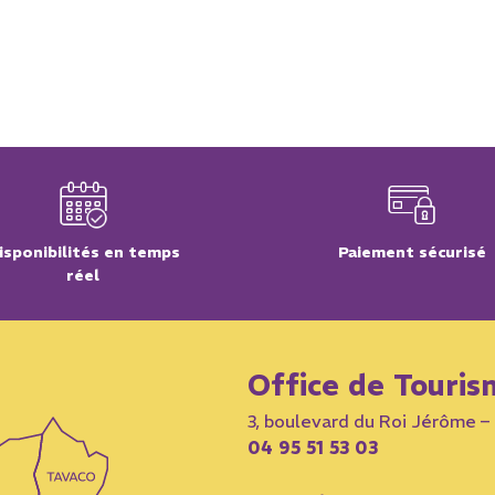
isponibilités en temps
Paiement sécurisé
réel
Office de Touris
3, boulevard du Roi Jérôme 
04 95 51 53 03