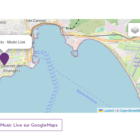
ciu - Music Live
Leaflet
|
©
OpenStreet
 - Music Live sur GoogleMaps