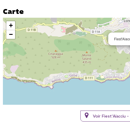
Carte
+
−
Fiest'Aiac
Voir Fiest'Aiacciu