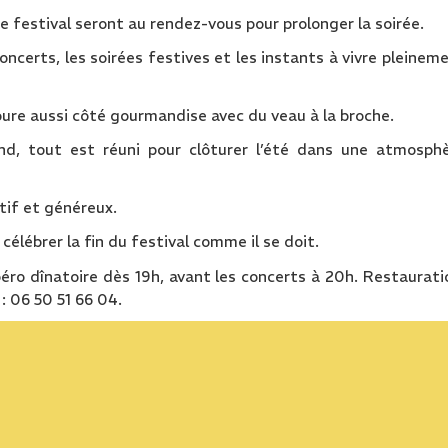
 festival seront au rendez-vous pour prolonger la soirée.
ncerts, les soirées festives et les instants à vivre pleinem
voure aussi côté gourmandise avec du veau à la broche.
d, tout est réuni pour clôturer l’été dans une atmosph
tif et généreux.
élébrer la fin du festival comme il se doit.
péro dînatoire dès 19h, avant les concerts à 20h. Restaurati
: 06 50 51 66 04.