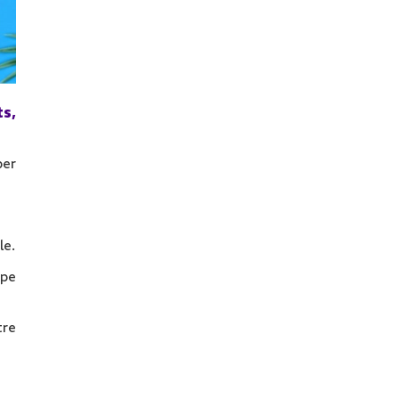
ts,
per
le.
upe
tre