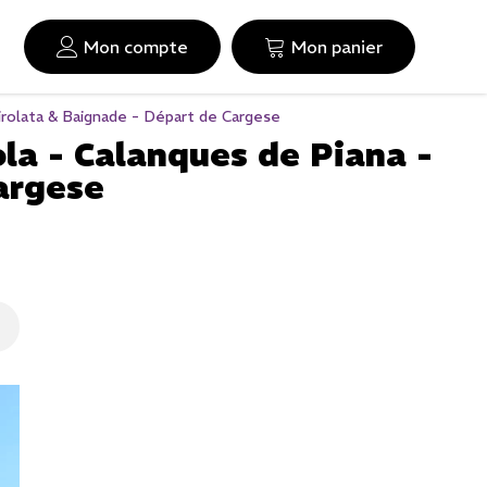
Mon compte
Mon panier
rolata & Baignade - Départ de Cargese
la - Calanques de Piana -
argese