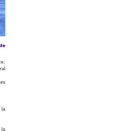
 de
.
ce.
ral
ues
 la
 la