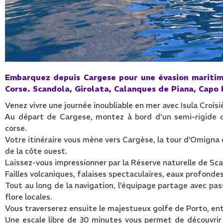
Embarquez depuis Cargese pour une évasion maritim
Corse. Scandola, Girolata, Calanques de Piana, Capo 
Venez vivre une journée inoubliable en mer avec Isula Crois
Au départ de Cargese, montez à bord d’un semi-rigide co
corse.
Votre itinéraire vous mène vers Cargèse, la tour d’Omigna 
de la côte ouest.
Laissez-vous impressionner par la Réserve naturelle de Sc
Failles volcaniques, falaises spectaculaires, eaux profon
Tout au long de la navigation, l’équipage partage avec pass
flore locales.
Vous traverserez ensuite le majestueux golfe de Porto, ent
Une escale libre de 30 minutes vous permet de découvrir G