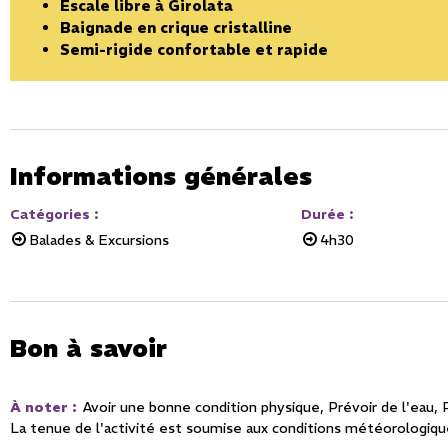
Escale libre à Girolata
Baignade en crique cristalline
Semi-rigide confortable et rapide
Informations générales
Catégories
:
Durée
:
Balades & Excursions
4h30
Bon à savoir
À noter
:
Avoir une bonne condition physique
Prévoir de l'eau
La tenue de l'activité est soumise aux conditions météorologiq