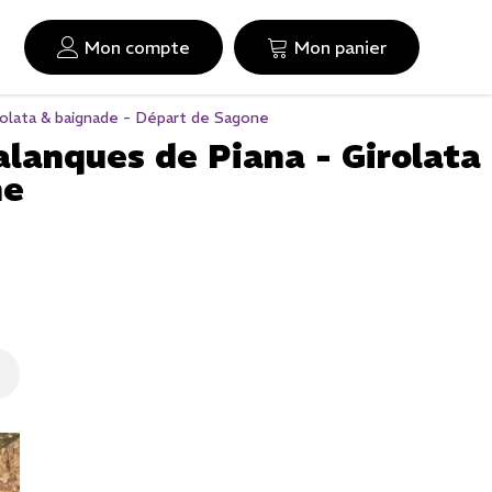
Mon compte
Mon panier
olata & baignade - Départ de Sagone
lanques de Piana - Girolata
ne