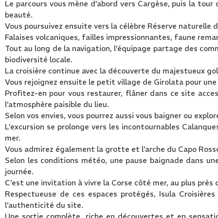
Le parcours vous mène d’abord vers Cargèse, puis la tour 
beauté.
Vous poursuivez ensuite vers la célèbre Réserve naturelle
Falaises volcaniques, failles impressionnantes, faune rema
Tout au long de la navigation, l’équipage partage des comme
biodiversité locale.
La croisière continue avec la découverte du majestueux golf
Vous rejoignez ensuite le petit village de Girolata pour une 
Profitez-en pour vous restaurer, flâner dans ce site acc
l’atmosphère paisible du lieu.
Selon vos envies, vous pourrez aussi vous baigner ou explor
L’excursion se prolonge vers les incontournables Calanques
mer.
Vous admirez également la grotte et l’arche du Capo Rosso,
Selon les conditions météo, une pause baignade dans une
journée.
C’est une invitation à vivre la Corse côté mer, au plus près 
Respectueuse de ces espaces protégés, Isula Croisières 
l’authenticité du site.
Une sortie complète, riche en découvertes et en sensation