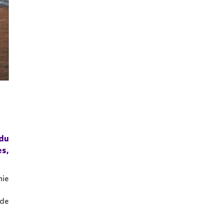
du
es,
nie
 de