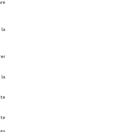
are
 la
rer
 la
tte
ute
des