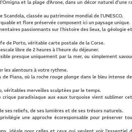
d’Omigna et la plage d’Arone, dans un décor naturel d’une r
 de Scandola, classée au patrimoine mondial de l’UNESCO.
rquable et flore préservée composent ici un paysage unique.
ntaires passionnants sur l’histoire des lieux, la géologie et
e de Porto, véritable carte postale de la Corse.
escale libre de 2 heures à l’heure du déjeuner.
essible presque uniquement par la mer, ou simplement savou
er les alentours à votre rythme.
 de Piana, où la roche rouge plonge dans le bleu intense de
 véritables merveilles sculptées par le temps.
 crique paradisiaque aux eaux turquoise vient sublimer ce
de ses reliefs, de ses lumières et de ses trésors naturels.
privilégie une approche écoresponsable pour préserver to
s, idéale pour celles et ceux qui veulent voir l’essentiel 