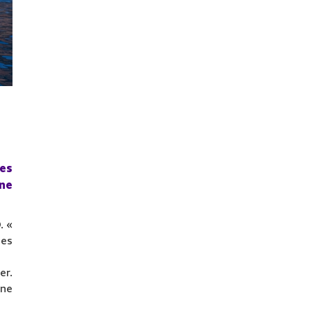
es
une
. «
ges
er.
une