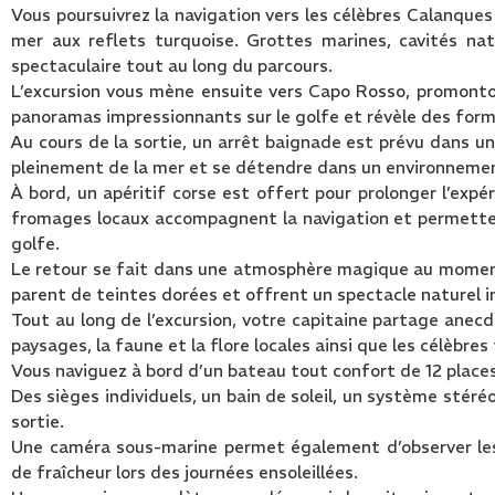
Vous poursuivrez la navigation vers les célèbres Calanques
mer aux reflets turquoise. Grottes marines, cavités na
spectaculaire tout au long du parcours.
L’excursion vous mène ensuite vers Capo Rosso, promonto
panoramas impressionnants sur le golfe et révèle des form
Au cours de la sortie, un arrêt baignade est prévu dans un
pleinement de la mer et se détendre dans un environnemen
À bord, un apéritif corse est offert pour prolonger l’expé
fromages locaux accompagnent la navigation et permettent
golfe.
Le retour se fait dans une atmosphère magique au moment d
parent de teintes dorées et offrent un spectacle naturel in
Tout au long de l’excursion, votre capitaine partage anecdot
paysages, la faune et la flore locales ainsi que les célèbres
Vous naviguez à bord d’un bateau tout confort de 12 places, 
Des sièges individuels, un bain de soleil, un système stéré
sortie.
Une caméra sous-marine permet également d’observer les
de fraîcheur lors des journées ensoleillées.