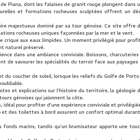
 de Piana, dont les falaises de granit rouge plongent dans 
turelles et formations rocheuses sculptées offrent un dé
ire majestueux dominé par sa tour génoise. Ce site offre 
ations rocheuses uniques façonnées par la mer et le vent.
e crique aux eaux limpides. Un moment privilégié pour profi
t naturel préservé.
rience dans une ambiance conviviale. Boissons, charcuteries
 de savourer les spécialités du terroir face aux paysages
u coucher de soleil, lorsque les reliefs du Golfe de Porto
oubliable.
es et explications sur l’histoire du territoire, la géologie 
 tours génoises qui jalonnent la côte.
idéal pour profiter d’une expérience conviviale et privilégié
o et des toilettes à bord assurent un confort optimal durant
 fonds marins, tandis qu’un brumisateur apporte une tou