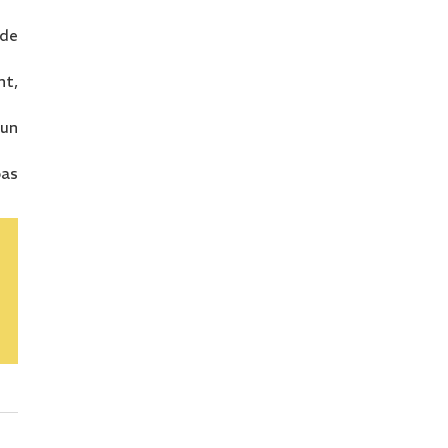
 de
nt,
cun
pas