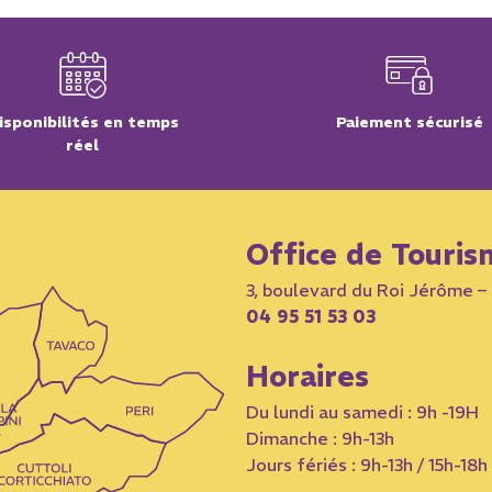
isponibilités en temps
Paiement sécurisé
réel
Office de Touris
3, boulevard du Roi Jérôme 
04 95 51 53 03
Horaires
Du lundi au samedi : 9h -19H
Dimanche : 9h-13h
Jours fériés : 9h-13h / 15h-18h