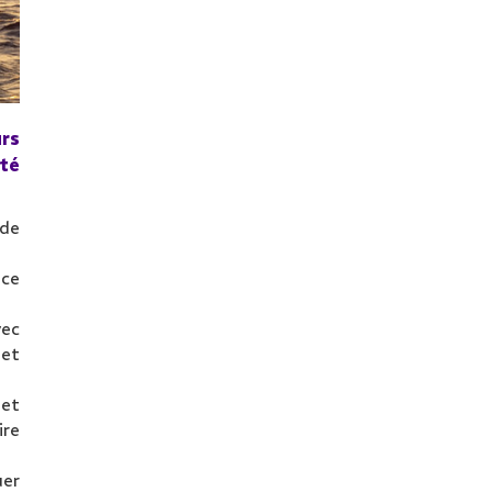
urs
uté
 de
 ce
vec
 et
 et
ire
uer