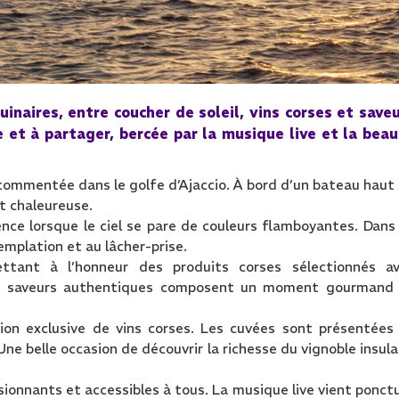
inaires, entre coucher de soleil, vins corses et save
e et à partager, bercée par la musique live et la bea
e commentée dans le golfe d’Ajaccio. À bord d’un bateau haut
t chaleureuse.
nce lorsque le ciel se pare de couleurs flamboyantes. Dans
emplation et au lâcher-prise.
ttant à l’honneur des produits corses sélectionnés a
s et saveurs authentiques composent un moment gourmand
ion exclusive de vins corses. Les cuvées sont présentées
e belle occasion de découvrir la richesse du vignoble insula
sionnants et accessibles à tous. La musique live vient ponct