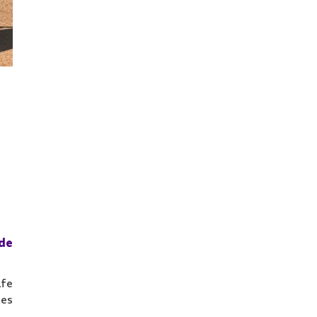
 de
lfe
tes