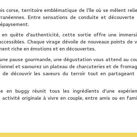
s corse, territoire emblématique de l’île où se mêlent reli
ranéennes. Entre sensations de conduite et découverte
 dépaysement.
en quête d’authenticité, cette sortie offre une immers
accessibles. Chaque virage dévoile de nouveaux points de 
oment riche en émotions et en découvertes.
s une pause gourmande, une dégustation vous attend au co
ptionnel et savourez un plateau de charcuteries et de froma
 de découvrir les saveurs du terroir tout en partageant
de en buggy réunit tous les ingrédients d’une expérie
activité originale à vivre en couple, entre amis ou en fami