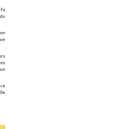
efs
 du
ion
vue
urs
ges
 un
nce
lle