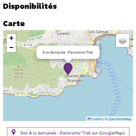
Disponibilités
Carte
+
−
À la demande -Panoramic'Trail
Leaflet
|
©
OpenStreetMap
Voir À la demande -Panoramic'Trail sur GoogleMaps