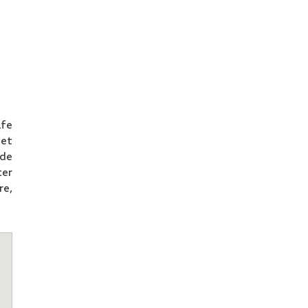
lfe
 et
 de
ter
re,