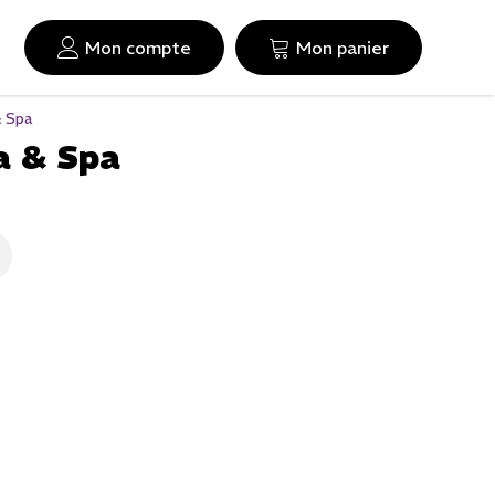
Mon compte
Mon panier
& Spa
a & Spa