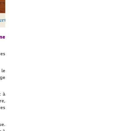
ne
tes
 le
age
t à
re,
tes
ue.