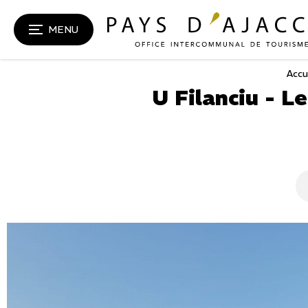
MENU
Accu
U Filanciu - L