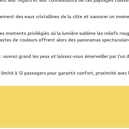
tent leur regard et leur connaissance de ces paysages classé
nement des eaux cristallines de la côte et savourer un mom
des moments privilégiés où la lumière sublime les reliefs rou
rastes de couleurs offrent alors des panoramas spectaculair
: ouvrez grand les yeux et laissez-vous émerveiller par l’un 
 limité à 12 passagers pour garantir confort, proximité avec 