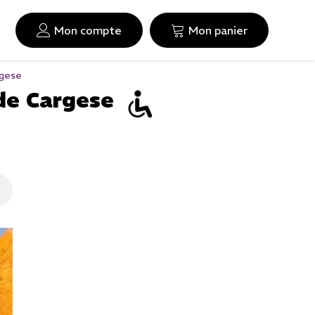
Mon compte
Mon panier
rgese
 de Cargese