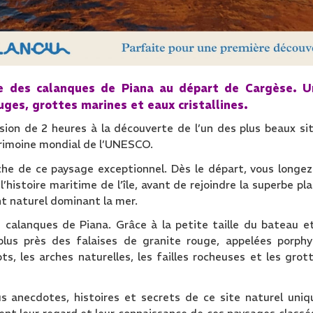
re des calanques de Piana au départ de Cargèse. U
uges, grottes marines et eaux cristallines.
on de 2 heures à la découverte de l’un des plus beaux si
trimoine mondial de l’UNESCO.
he de ce paysage exceptionnel. Dès le départ, vous longez
histoire maritime de l’île, avant de rejoindre la superbe pl
t naturel dominant la mer.
 calanques de Piana. Grâce à la petite taille du bateau e
 plus près des falaises de granite rouge, appelées porphy
s, les arches naturelles, les failles rocheuses et les grot
us anecdotes, histoires et secrets de ce site naturel uniq