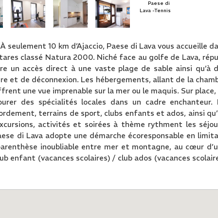
 À seulement 10 km d’Ajaccio, Paese di Lava vous accueille d
ctares classé Natura 2000. Niché face au golfe de Lava, rép
fre un accès direct à une vaste plage de sable ainsi qu’à 
ure et de déconnexion. Les hébergements, allant de la cham
ffrent une vue imprenable sur la mer ou le maquis. Sur place,
urer des spécialités locales dans un cadre enchanteur.
ordement, terrains de sport, clubs enfants et ados, ainsi qu
cursions, activités et soirées à thème rythment les séjou
aese di Lava adopte une démarche écoresponsable en limit
e parenthèse inoubliable entre mer et montagne, au cœur d’
ub enfant (vacances scolaires) / club ados (vacances scolair