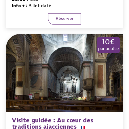
Info + :
Billet daté
Réserver
10€
par adulte
Visite guidée : Au cœur des
traditions ajacciennes