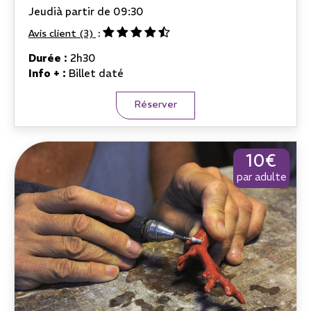
Jeudi
à partir de 09:30
Avis client
(3)
Durée :
2h30
Info + :
Billet daté
Réserver
10€
par adulte